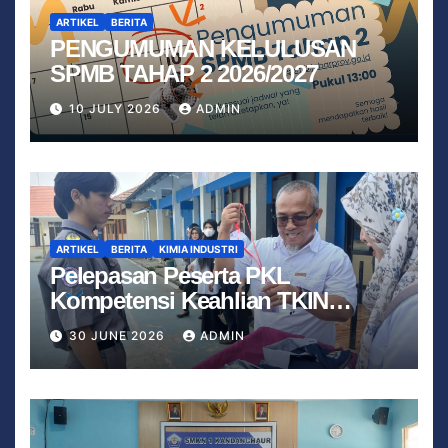
ARTIKEL
BERITA
PENGUMUMAN KELULUSAN
SPMB TAHAP 2 2026/2027
10 JULY 2026
ADMIN
ARTIKEL
BERITA
KIMIA INDUSTRI
Pelepasan Peserta PKL
Kompetensi Keahlian TKIN
Tahun 2026 Berjalan Lancar
30 JUNE 2026
ADMIN