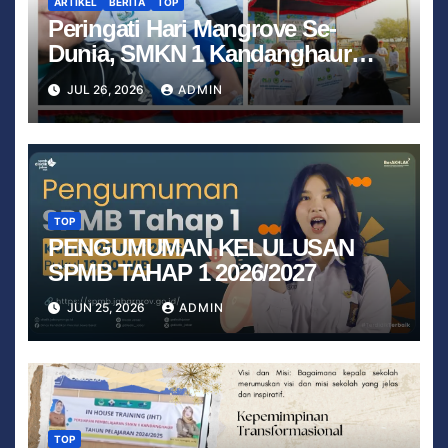
ARTIKEL
BERITA
TOP
Peringati Hari Mangrove Se-
Dunia, SMKN 1 Kandanghaur
Hadiri Aksi Penanaman Mangrove
JUL 26, 2026
ADMIN
di Pantai Kalimenir Bersama
Polsek dan Koramil
TOP
PENGUMUMAN KELULUSAN
SPMB TAHAP 1 2026/2027
JUN 25, 2026
ADMIN
TOP