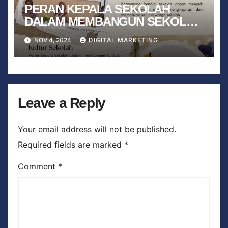
PERAN KEPALA SEKOLAH
DALAM MEMBANGUN SEKOLAH
YANG BERKUALITAS
NOV 4, 2024
DIGITAL MARKETING
Leave a Reply
Your email address will not be published.
Required fields are marked
*
Comment
*