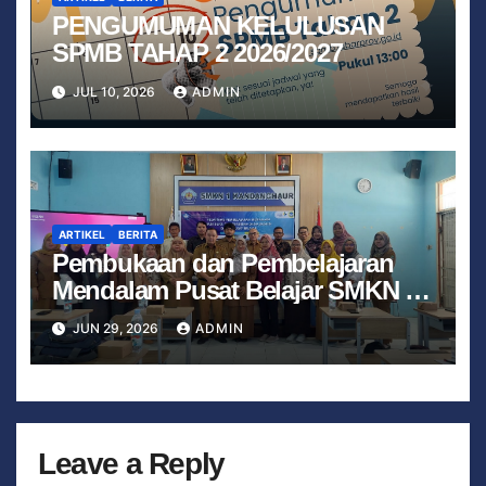
PENGUMUMAN KELULUSAN
SPMB TAHAP 2 2026/2027
JUL 10, 2026
ADMIN
ARTIKEL
BERITA
Pembukaan dan Pembelajaran
Mendalam Pusat Belajar SMKN 1
Kandanghaur
JUN 29, 2026
ADMIN
Leave a Reply