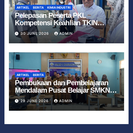
ARTIKEL
BERITA
KIMIA INDUSTRI
Pelepasan Peserta PKL
Kompetensi Keahlian TKIN
Tahun 2026 Berjalan Lancar
30 JUNE 2026
ADMIN
ARTIKEL
BERITA
Pembukaan dan Pembelajaran
Mendalam Pusat Belajar SMKN 1
Kandanghaur
29 JUNE 2026
ADMIN