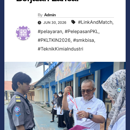
By
Admin
#LinkAndMatch
,
JUN 30, 2026
#pelayaran
,
#PelepasanPKL
,
#PKLTKIN2026
,
#smkbisa
,
#TeknikKimiaIndustri