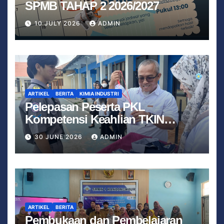
SPMB TAHAP 2 2026/2027
10 JULY 2026
ADMIN
ARTIKEL
BERITA
KIMIA INDUSTRI
Pelepasan Peserta PKL
Kompetensi Keahlian TKIN
Tahun 2026 Berjalan Lancar
30 JUNE 2026
ADMIN
ARTIKEL
BERITA
Pembukaan dan Pembelajaran