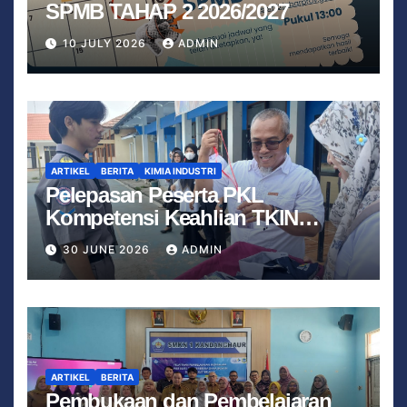
SPMB TAHAP 2 2026/2027
10 JULY 2026
ADMIN
ARTIKEL
BERITA
KIMIA INDUSTRI
Pelepasan Peserta PKL
Kompetensi Keahlian TKIN
Tahun 2026 Berjalan Lancar
30 JUNE 2026
ADMIN
ARTIKEL
BERITA
Pembukaan dan Pembelajaran