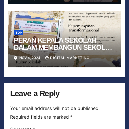
TOP
PERAN KEPALA SEKOLAH
DALAM MEMBANGUN SEKOLAH
YANG BERKUALITAS
NOV 4, 2024
DIGITAL MARKETING
Leave a Reply
Your email address will not be published.
Required fields are marked
*