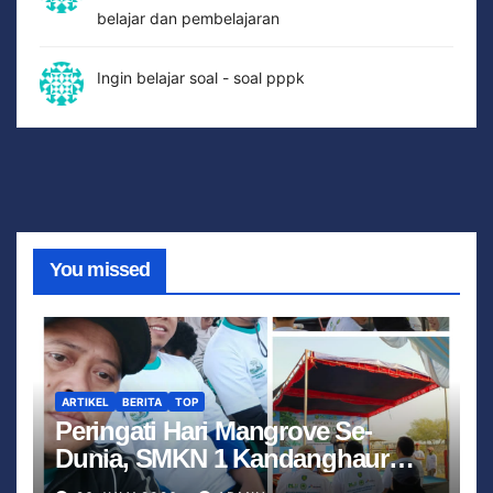
belajar dan pembelajaran
Ingin belajar soal - soal pppk
You missed
ARTIKEL
BERITA
TOP
Peringati Hari Mangrove Se-
Dunia, SMKN 1 Kandanghaur
Hadiri Aksi Penanaman