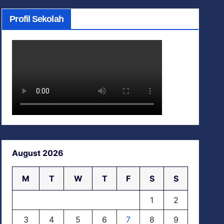
Profil Sekolah
August 2026
M
T
W
T
F
S
S
1
2
3
4
5
6
7
8
9