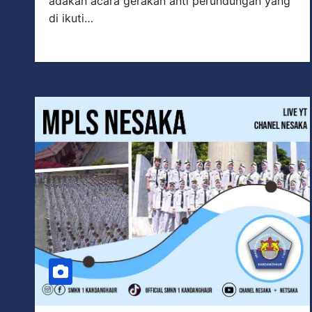
adakan acara gerakan anti perundungan yang
di ikuti…