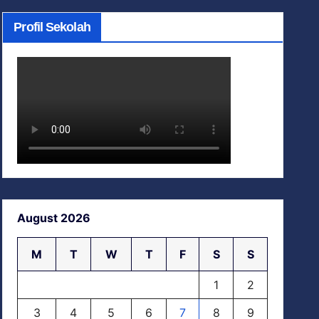
Profil Sekolah
August 2026
M
T
W
T
F
S
S
1
2
3
4
5
6
7
8
9