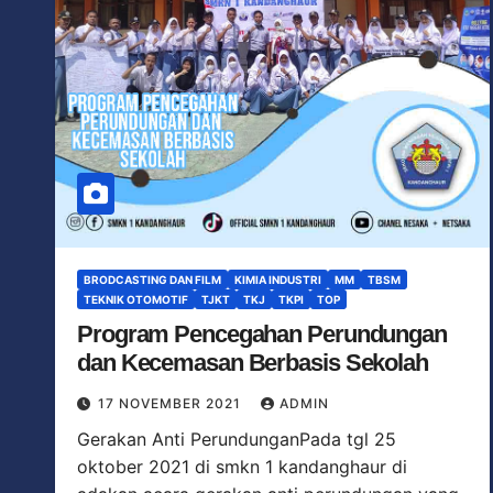
BRODCASTING DAN FILM
KIMIA INDUSTRI
MM
TBSM
TEKNIK OTOMOTIF
TJKT
TKJ
TKPI
TOP
Program Pencegahan Perundungan
dan Kecemasan Berbasis Sekolah
17 NOVEMBER 2021
ADMIN
Gerakan Anti PerundunganPada tgl 25
oktober 2021 di smkn 1 kandanghaur di