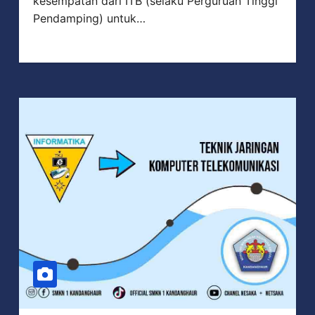
kesempatan dari ITB (selaku Perguruan Tinggi
Pendamping) untuk…