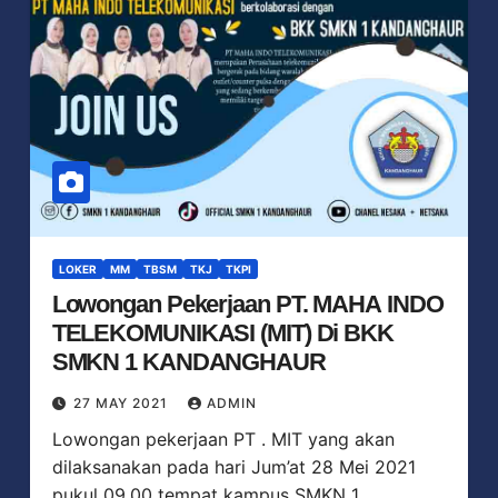
LOKER
MM
TBSM
TKJ
TKPI
Lowongan Pekerjaan PT. MAHA INDO
TELEKOMUNIKASI (MIT) Di BKK
SMKN 1 KANDANGHAUR
27 MAY 2021
ADMIN
Lowongan pekerjaan PT . MIT yang akan
dilaksanakan pada hari Jum’at 28 Mei 2021
pukul 09.00 tempat kampus SMKN 1…