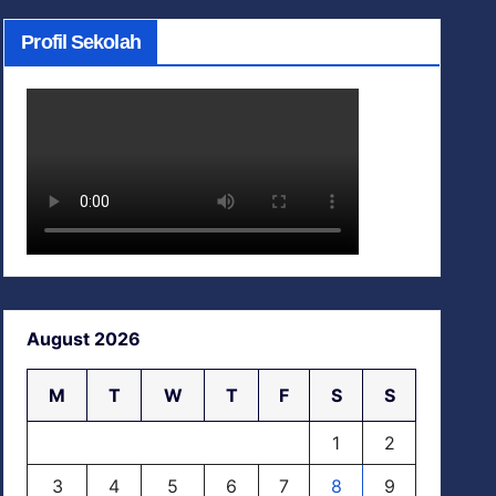
Profil Sekolah
August 2026
M
T
W
T
F
S
S
1
2
3
4
5
6
7
8
9