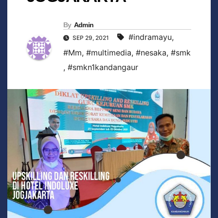
By
Admin
#indramayu
,
SEP 29, 2021
#Mm
,
#multimedia
,
#nesaka
,
#smk
,
#smkn1kandangaur