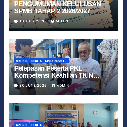
PENGUMUMAN KELULUSAN
SPMB TAHAP 2 2026/2027
10 JULY 2026
ADMIN
ARTIKEL
BERITA
KIMIA INDUSTRI
Pelepasan Peserta PKL
Kompetensi Keahlian TKIN
Tahun 2026 Berjalan Lancar
30 JUNE 2026
ADMIN
ARTIKEL
BERITA