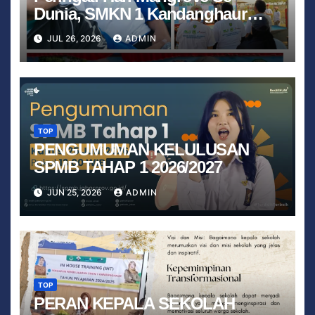
Dunia, SMKN 1 Kandanghaur
Hadiri Aksi Penanaman Mangrove
JUL 26, 2026
ADMIN
di Pantai Kalimenir Bersama
Polsek dan Koramil
TOP
PENGUMUMAN KELULUSAN
SPMB TAHAP 1 2026/2027
JUN 25, 2026
ADMIN
TOP
PERAN KEPALA SEKOLAH