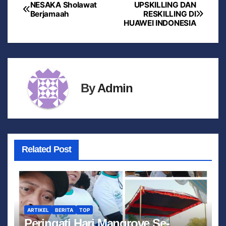
NESAKA Sholawat
UPSKILLING DAN
Berjamaah
RESKILLING DI
HUAWEI INDONESIA
By
Admin
Related Post
ARTIKEL
BERITA
TOP
Peringati Hari Mangrove Se-