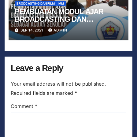
BRODCASTING DAN FILM
MM
PEMBUATAN MODUL AJAR
BROADCASTING DAN
PERFILMAN SEBAGAI ACUAN
SEP 14, 2021
ADMIN
SEKOLAH
Leave a Reply
Your email address will not be published.
Required fields are marked
*
Comment
*