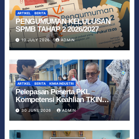
ARTIKEL
BERITA
PENGUMUMAN KELULUSAN
SPMB TAHAP 2 2026/2027
10 JULY 2026
ADMIN
ARTIKEL
BERITA
KIMIA INDUSTRI
Pelepasan Peserta PKL
Kompetensi Keahlian TKIN
Tahun 2026 Berjalan Lancar
30 JUNE 2026
ADMIN