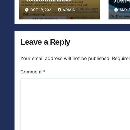
TEL
OCT 19, 2021
ADMIN
MAY 2
(MIT
KAN
Leave a Reply
Your email address will not be published.
Require
Comment
*