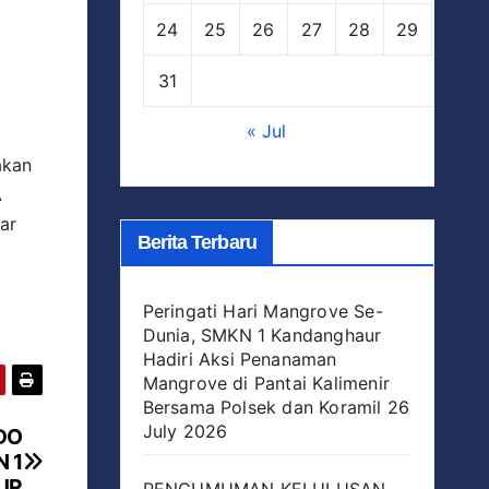
24
25
26
27
28
29
30
31
« Jul
akan
A
ar
Berita Terbaru
Peringati Hari Mangrove Se-
Dunia, SMKN 1 Kandanghaur
Hadiri Aksi Penanaman
Mangrove di Pantai Kalimenir
Bersama Polsek dan Koramil
26
July 2026
NDO
 1
UR