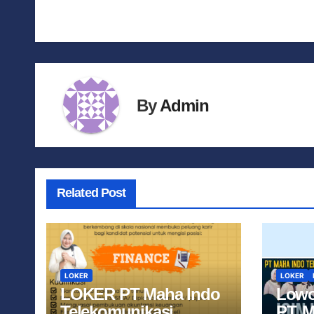
By
Admin
Related Post
LOKER
LOKER
LOKER PT Maha Indo
Lowo
Telekomunikasi
PT. 