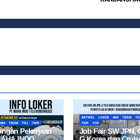
ARTIKEL
LOKER
MM
TBSM
TK
MM
TBSM
TKJ
TKPI
TKPI
TOP
ngan Pekerjaan
Job Fair SW JPN, 
MAHA INDO
G Korea dan Cruis