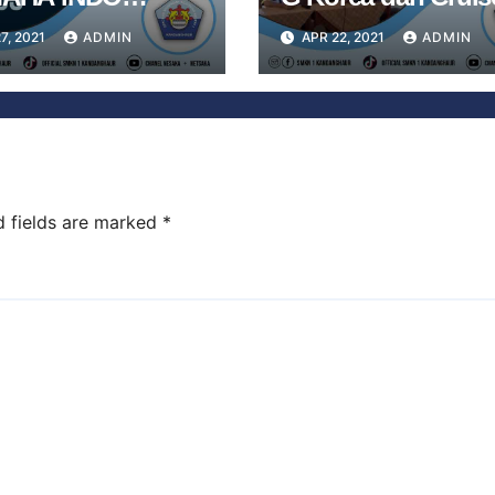
EKOMUNIKASI
Word Kapal
7, 2021
ADMIN
APR 22, 2021
ADMIN
) Di BKK SMKN 1
Pesiar/Perhotelan 
DANGHAUR
SMKN 1 Kandangh
Indramayu
d fields are marked
*